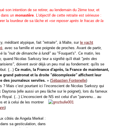
ué son intention de se retirer, au lendemain du 2ème tour, et
re dans un
monastère
. L'objectif de cette retraite est sérieuse :
rer la lourdeur de sa tâche et
«se reposer après le fracas de la
y, méditant atypique, fait
"retraite"
, à Malte, sur
le yacht
ré
, avec sa famille et une poignée de proches. Avant de partir,
sé la
"nuit de dimanche à lundi"
au "Fouquet's". Ce matin, les
 quand Nicolas Sarkozy leur a signifié qu'il était
"près des
arisiens"
, doivent avoir déjà un peu mal
au fondement: qu'ils se
but. (...)
Ce matin, la France d'après, la France de maintenant,
le grand patronat et la droite
"décomplexée"
affichent leur
e des journaleux serviles.
» (
Sébastien Fontenelle
)
les ? Mais c’est pourtant ici l’inconscient de Nicolas Sarkozy qui
aytona (elle aussi un peu lâche sur le poignet), lors
du fameux
 Royal. (...) L’inconscient de NS est celui d’un
"parvenu... au
ses et à celui de les montrer
ann
)
ux côtés de Angela Merkel :
 dans sa gesticulation, dans