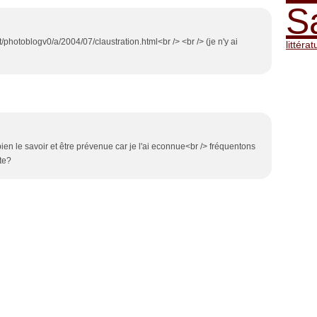
S
t/photoblogv0/a/2004/07/claustration.html<br /> <br /> (je n'y ai
littérat
 bien le savoir et être prévenue car je l'ai econnue<br /> fréquentons
te?