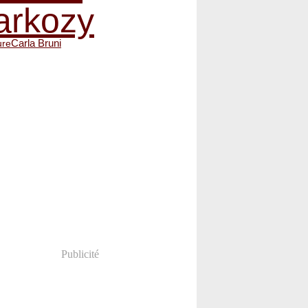
arkozy
Carla Bruni
ure
Publicité