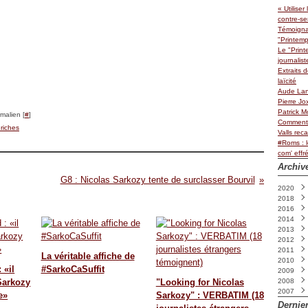
« Utiliser
contre-se
Témoignag
"Printemp
Le "Print
journalis
Extraits 
laïcité
Aude Lanc
Pierre Jo
Patrick 
malien [
#
]
Comment l
riches
Valls rec
#Roms : l
com' effr
Archiv
G8 : Nicolas Sarkozy tente de surclasser Bourvil
2020
2018
Déce
2016
Févri
2014
Déce
2013
Juin
Déce
(
2012
Octo
Octo
2011
Févri
Août
Déce
La véritable affiche de
2010
Févri
Octo
Déce
 «il
#SarkoCaSuffit
2009
Avril
Nove
Octo
(
 Sarkozy
"Looking for Nicolas
2008
Mars
Août
Sept
Déce
2007
Févri
Août
Nove
Juille
e»
Sarkozy" : VERBATIM (18
Juille
Octo
Juin
Déce
(
Dernie