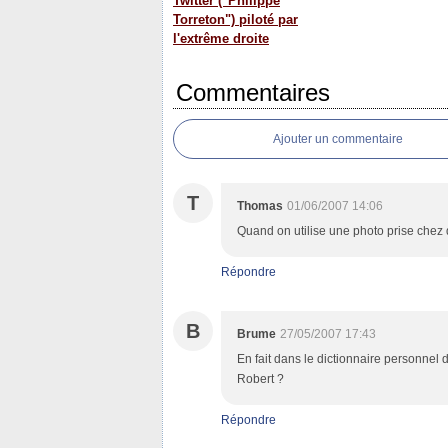
Twitter ("Philippe
Torreton") piloté par
l'extrême droite
Commentaires
Ajouter un commentaire
T
Thomas
01/06/2007 14:06
Quand on utilise une photo prise chez qu
Répondre
B
Brume
27/05/2007 17:43
En fait dans le dictionnaire personnel 
Robert ?
Répondre