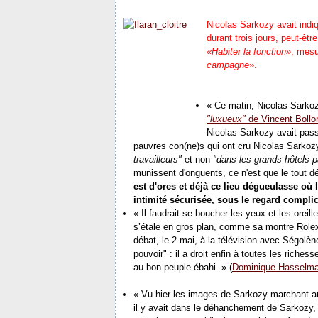
Nicolas Sarkozy avait indiq
durant trois jours, peut-êt
«Habiter la fonction»
, mesu
campagne»
.
« Ce matin, Nicolas Sarkoz
"luxueux"
de Vincent Bollo
Nicolas Sarkozy avait pas
pauvres con(ne)s qui ont cru Nicolas Sarkozy,
travailleurs"
et non
"dans les grands hôtels p
munissent d'onguents, ce n'est que le tout dé
est d'ores et déjà ce lieu dégueulasse où 
intimité sécurisée, sous le regard complic
« Il faudrait se boucher les yeux et les oreil
s’étale en gros plan,
comme sa montre Rolex D
débat, le 2 mai, à la télévision avec
Ségolène
pouvoir" : il a droit enfin à toutes les riches
au bon peuple
ébahi. » (
Dominique Hasselm
« Vu hier les images de Sarkozy marchant a
il y avait dans le déhanchement de Sarkozy,