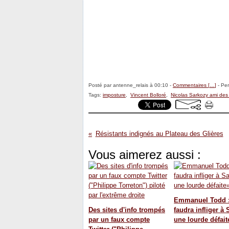
Posté par antenne_relais à 00:10 -
Commentaires [
…
]
- Per
Tags:
imposture
,
Vincent Bolloré
,
Nicolas Sarkozy ami des 
Résistants indignés au Plateau des Glières
Vous aimerez aussi :
Emmanuel Todd :
Des sites d'info trompés
faudra infliger à
par un faux compte
une lourde défait