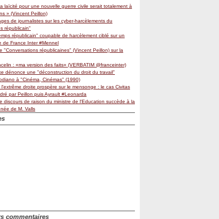
 la laïcité pour une nouvelle guerre civile serait totalement à
ns » (Vincent Peillon)
es de journalistes sur les cyber-harcèlements du
s républicain"
emps républicain" coupable de harcèlement ciblé sur un
te de France Inter #Mennel
de "Conversations républicaines" (Vincent Peillon) sur la
elin : «ma version des faits» (VERBATIM @franceinter)
xe dénonce une "déconstruction du droit du travail"
Modiano à "Cinéma, Cinémas" (1990)
'extrême droite prospère sur le mensonge : le cas Civitas
adré par Peillon puis Ayrault #Leonarda
e discours de raison du ministre de l'Education succède à la
énée de M. Valls
es
mbre
(1)
er
(2)
mbre
(1)
mbre
1)
(1)
bre
bre
(1)
(1)
er
mbre
(2)
(1)
(2)
er
bre
mbre
(2)
(2)
(3)
mbre
bre
4)
(2)
(1)
embre
mbre
(1)
(2)
(2)
(1)
er
mbre
t
(1)
(3)
(3)
(1)
t
bre
mbre
2)
(4)
(1)
(5)
rs commentaires