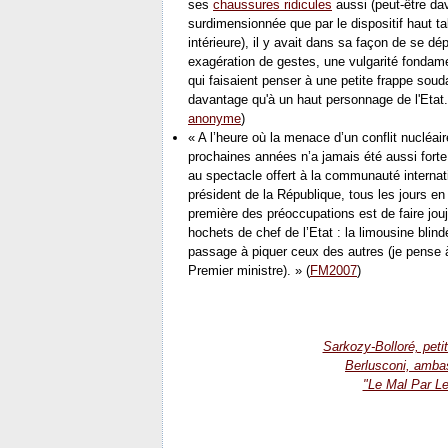
ses
chaussures ridicules
aussi (peut-être da
surdimensionnée que par le dispositif haut 
intérieure), il y avait dans sa façon de se dé
exagération de gestes, une vulgarité fondam
qui faisaient penser à une petite frappe sou
davantage qu'à un haut personnage de l'Etat.
anonyme
)
« A l’heure où la menace d’un conflit nucléair
prochaines années n’a jamais été aussi forte, 
au spectacle offert à la communauté interna
président de la République, tous les jours en 
première des préoccupations est de faire jo
hochets de chef de l’Etat : la limousine blind
passage à piquer ceux des autres (je pense à
Premier ministre). » (
FM2007
)
Sarkozy-Bolloré, pet
Berlusconi, amba
"Le Mal Par Le