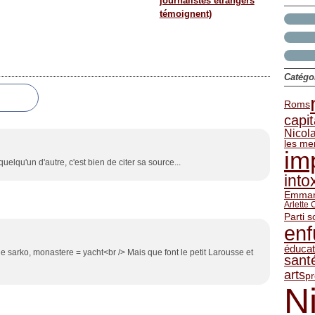
journalistes étrangers
Juin
Juin
Mai
Nove
(
(
(
témoignent)
Avril
Mai
Avril
Juin
(
(
(
(
Mars
Mars
Févri
Mai
(
Janvi
Janvi
Avril
(
Mars
Févri
Catégo
Roms
capi
Nicol
les me
im
elqu'un d'autre, c'est bien de citer sa source...
into
Emman
Arlette
Parti s
en
éducat
de sarko, monastere = yacht<br /> Mais que font le petit Larousse et
sant
arts
pr
N