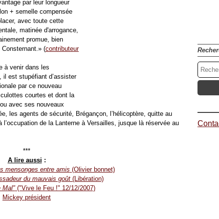
vantage par leur longueur
talon + semelle compensée
placer, avec toute cette
entale, matinée d'arrogance,
dainement promue, bien
 Consternant.» (
contributeur
Recher
e à venir dans les
il est stupéfiant d’assister
tionale par ce nouveau
culottes courtes et dont la
ujou avec ses nouveaux
ée, les agents de sécurité, Brégançon, l’hélicoptère, quitte au
 l’occupation de la Lanterne à Versailles, jusque là réservée au
Contac
***
A lire aussi
:
its mensonges entre amis
(Olivier bonnet)
ssadeur du mauvais goût
(Libération)
 Mal"
("Vive le Feu !" 12/12/2007)
Mickey président