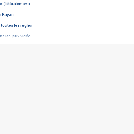
e (littéralement)
im Rayan
 toutes les règles
s les jeux vidéo
us choquant de Rockstar ? - Le scandale BULLY
e plus moche de Steam
du RÊVE tourne au CAUCHEMAR
pendant 8 heures
it… à tort
umiliés par un jeu vidéo
ire - Final Fantasy 8
ti un empire - Age of Empires
story DOFUS