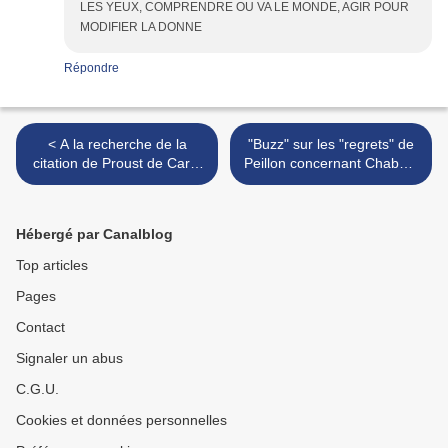
LES YEUX, COMPRENDRE OU VA LE MONDE, AGIR POUR
MODIFIER LA DONNE
Répondre
< A la recherche de la
"Buzz" sur les "regrets" de
citation de Proust de Carla
Peillon concernant Chabot :
Bruni
analyse d'une
désinformation >
Hébergé par Canalblog
Top articles
Pages
Contact
Signaler un abus
C.G.U.
Cookies et données personnelles