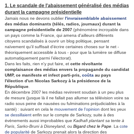
1. Le scandale de l'abaissement généralisé des médias
durant la campagne présidentielle
Jamais nous ne devons oublier
l'invraisemblable abaissement
des médias dominants (télés, radios, journaux) durant la
campagne présidentielle de 2007
(phénomène incroyable dans
un pays comme la France, qui amena d'ailleurs différents
citoyens scandalisés à ouvrir un blog politique, pensant
naïvement qu'il suffisait d'écrire certaines choses sur le net -
théoriquement accessible à tous - pour que la lumière se diffuse
automatiquement parmi l'électorat).
Dans les faits, rien n'y put faire, et
cette révoltante
complaisance des médias envers la propagande du candidat
UMP, ce manifeste et infect parti-pris,
coûta
au pays
l'élection d'un Nicolas Sarkozy à la présidence de la
République
.
En décembre 2007 les médias revinrent soudain à un peu plus
de mesure (jusque là il ne fallait pas allumer sa télévision voire sa
radio sous peine de nausées ou fulminations préjudiciables à la
santé) : suivant en cela le
mouvement de l'opinion
dont les yeux
se dessillaient
enfin sur le compte de Sarkozy, suite à des
évènements aussi improbables que
Kadhafi plantant sa tente à
Paris
,
Sarko-Bruni à Disneyland
, ou
Bigard chez le Pape
. La
cote
de popularité
de Sarkozy prenait alors la direction des