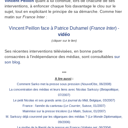
Vincent Peillon
quant à lui continue, lors de chacune de ses
interventions, à enfoncer chaque fois davantage le clou sur le
sujet, tout en explicitant le principe de sa démarche. Comme hier
matin sur
France Inter
:
Vincent Peillon face à Patrice Duhamel (
France Inter
) -
vidéo
(cliquer sur le lien)
Ses récentes interventions télévisées, en bonne partie
consacrées à l'indépendance des médias, sont consultables
sur
son blog
.
***
A lire aussi
:
Comment Sarko met la presse sous pression (
NouvelObs
, 06/2008)
La concentration des médias et leurs liens avec Nicolas Sarkozy (
Betapolitique
,
07/2007)
Le petit Nicolas et ses grands amis (
Le journal du Midi
, Belgique, 03/2007)
France : l'année du caniveau (
Le Courrier
, Suisse, 01/2007)
Mainmise sur la presse tricolore (
Le Matin
, Suisse, 01/2007)
M. Sarkozy déjà couronné par les oligarques des médias ? (
Le Monde Diplomatique
,
09/2006)
Le mythe de la liberté de la presse en France (
Voltaire.net
, 06/2004)