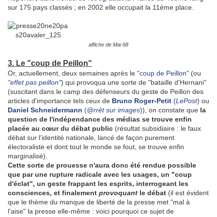
sur 175 pays classés ; en 2002 elle occupait la 11ème place.
affiche de Mai 68
3. Le "coup de Peillon"
Or, actuellement, deux semaines après le
"coup de Peillon"
(ou
"effet pas peillon"
) qui provoqua une sorte de "bataille d'Hernani"
(suscitant dans le camp des défenseurs du geste de Peillon des
articles d'importance tels ceux de
Bruno Roger-Petit
(
LePost
)
ou
Daniel Schneidermann
(
@rrêt sur images
)
), on constate que
la
question de l'indépendance des médias se trouve enfin
placée au cœur du débat public
(résultat subsidiaire : le faux
débat sur l’identité nationale, lancé de façon purement
électoraliste et dont tout le monde se fout, se trouve enfin
marginalisé).
Cette sorte de prouesse n'aura donc été rendue possible
que par une rupture radicale avec les usages, un "coup
d'éclat", un geste frappant les esprits, interrogeant les
consciences, et finalement
provoquant
le débat
(il est évident
que le thème du manque de liberté de la presse met "mal à
l'aise" la presse elle-même : voici pourquoi ce sujet de