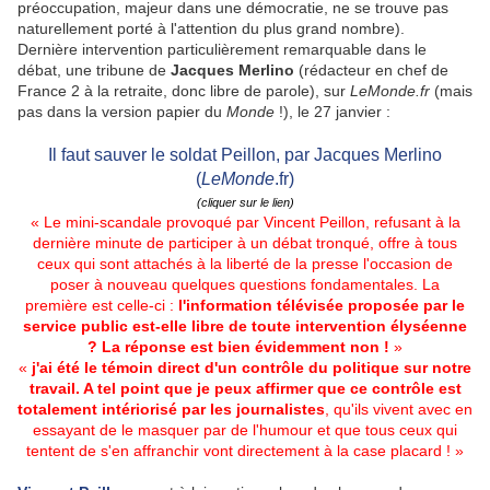
préoccupation, majeur dans une démocratie, ne se trouve pas
naturellement porté à l'attention du plus grand nombre).
Dernière intervention particulièrement remarquable dans le
débat, une tribune de
Jacques Merlino
(rédacteur en chef de
France 2 à la retraite, donc libre de parole), sur
LeMonde.fr
(mais
pas dans la version papier du
Monde
!), le 27 janvier :
Il faut sauver le soldat Peillon, par Jacques Merlino
(
LeMonde
.fr)
(cliquer sur le lien)
« Le mini-scandale provoqué par Vincent Peillon, refusant à la
dernière minute de participer à un débat tronqué, offre à tous
ceux qui sont attachés à la liberté de la presse l'occasion de
poser à nouveau quelques questions fondamentales. La
première est celle-ci :
l'information télévisée proposée par le
service public est-elle libre de toute intervention élyséenne
? La réponse est bien évidemment non !
»
«
j'ai été le témoin direct d'un contrôle du politique sur notre
travail. A tel point que je peux affirmer que ce contrôle est
totalement intériorisé par les journalistes
, qu'ils vivent avec en
essayant de le masquer par de l'humour et que tous ceux qui
tentent de s'en affranchir vont directement à la case placard ! »