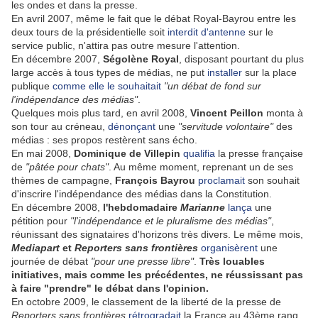
les ondes et dans la presse.
En avril 2007, même le fait que le débat Royal-Bayrou entre les
deux tours de la présidentielle soit
interdit d'antenne
sur le
service public, n'attira pas outre mesure l'attention.
En décembre 2007,
Ségolène Royal
, disposant pourtant du plus
large accès à tous types de médias, ne put
installer
sur la place
publique
comme elle le souhaitait
"un débat de fond sur
l'indépendance des médias"
.
Quelques mois plus tard, en avril 2008,
Vincent Peillon
monta à
son tour au créneau,
dénonçant
une
"servitude volontaire"
des
médias : ses propos restèrent sans écho.
En mai 2008,
Dominique de Villepin
qualifia
la presse française
de
"pâtée pour chats"
. Au même moment, reprenant un de ses
thèmes de campagne,
François Bayrou
proclamait
son souhait
d'inscrire l'indépendance des médias dans la Constitution.
En décembre 2008,
l'hebdomadaire
Marianne
lança
une
pétition pour
"l'indépendance et le pluralisme des médias"
,
réunissant des signataires d'horizons très divers. Le même mois,
Mediapart
et
Reporters sans frontières
organisèrent
une
journée de débat
"pour une presse libre"
.
Très louables
initiatives, mais comme les précédentes, ne réussissant pas
à faire "prendre" le débat dans l'opinion.
En octobre 2009, le classement de la liberté de la presse de
Reporters sans frontières
rétrogradait
la France au 43ème rang