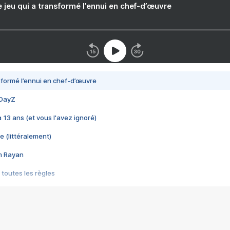
e jeu qui a transformé l’ennui en chef-d’œuvre
nsformé l’ennui en chef-d’œuvre
 DayZ
 a 13 ans (et vous l'avez ignoré)
e (littéralement)
im Rayan
 toutes les règles
s les jeux vidéo
us choquant de Rockstar ? - Le scandale BULLY
e plus moche de Steam