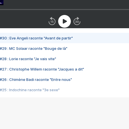
#30 : Eve Angeli raconte "Avant de partir"
#29 : MC Solaar raconte "Bouge de là"
28 : Lorie raconte "Je vais vite"
#27 : Christophe Willem raconte "Jacques a dit"
#26 : Chimène Badi raconte "Entre nous"
#25 : Indochine raconte "3e sexe"
#24 : Zaho raconte "C'est chelou"
#23 : Patrick Bruel raconte "Au café des délices"
#22 : Kyo raconte "Le chemin"