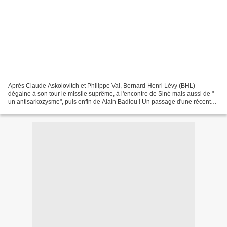
Après Claude Askolovitch et Philippe Val, Bernard-Henri Lévy (BHL)
dégaine à son tour le missile suprême, à l'encontre de Siné mais aussi de "
un antisarkozysme", puis enfin de Alain Badiou ! Un passage d'une récente
tribune de BHL dans Le Monde, à propos...