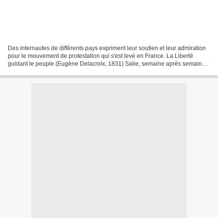
Des internautes de différents pays expriment leur soutien et leur admiration
pour le mouvement de protestation qui s'est levé en France. La Liberté
guidant le peuple (Eugène Delacroix, 1831) Salie, semaine après semaine
depuis mai 2007, par Nicolas Sarkozy...