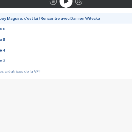
bey Maguire, c'est lui ! Rencontre avec Damien Witecka
e 6
e 5
e 4
e 3
s créatrices de la VF !
e 2
e 1
e Mektoub My Love arrive enfin ! Rencontre avec Shaïn Boumedine et Sal
i : après Toni en famille
elle réalise le bouleversant Dites lui que je l'aime